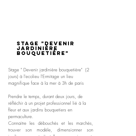
Stage "Devenir
jardinière
Bouquetière"
Stage " Devenir jardinière bouquetière" (2
jours) à l'ecolieu l'Ermitage
un lieu
magnifique face à la mer à 3h de paris
Prendre le temps, durant deux jours,
de
réfléchir à un projet professionnel lié à la
fleur et aux jardins bouquetier
s en
permaculture.
Connaitre les débouchés et les marchés,
trouver son modèle, dimensionner son