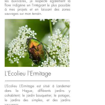
les auxiliaires, je respecte également la
flore indigène en l'intégrant le plus possible
à mes projets et en laissant des zones
sauvages sur mon terrain.
Les plantes spontanées et sauvages sont les
bienvenues dans mes jardins comme dans
mes bouquets
L'Ecolieu l'Ermitage
L'Ecolieu L'Er
mitage est situé à Landemer
dans la Hague, différents jardins y
cohabitent; le jardin bouquetier, le potager,
le jardins des simples, et des jardins
sauvages